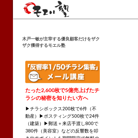
Search
木戸一敏が主宰する優良顧客だけをザク
ザク獲得するモエル塾
たった2,600枚で5億売上げたチ
ラシの秘密を知りたい方へ
▶チラシボックス200枚で6件（不
動産）▶ポスティング500枚で24件
（建築）▶郵送＋来店手渡し800で
380件（美容室）などの反響数を叩
き出すポイントを期間限定で無料の