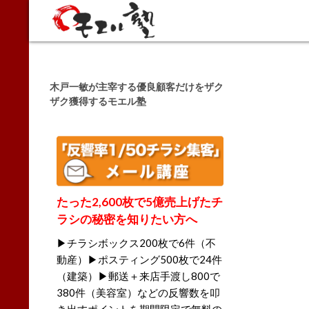
Search
木戸一敏が主宰する優良顧客だけをザク
ザク獲得するモエル塾
たった2,600枚で5億売上げたチ
ラシの秘密を知りたい方へ
▶チラシボックス200枚で6件（不
動産）▶ポスティング500枚で24件
（建築）▶郵送＋来店手渡し800で
380件（美容室）などの反響数を叩
き出すポイントを期間限定で無料の