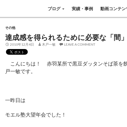
SKIP TO CONTENT
ブログ
実績・事例
動画コンテン
その他
達成感を得られるために必要な「間
2010年12月4日
木戸一敏
LEAVE A COMMENT
こんにちは！ 赤羽某所で黒豆ダッタンそば茶を飲
戸一敏です。
一昨日は
モエル塾大望年会でした！