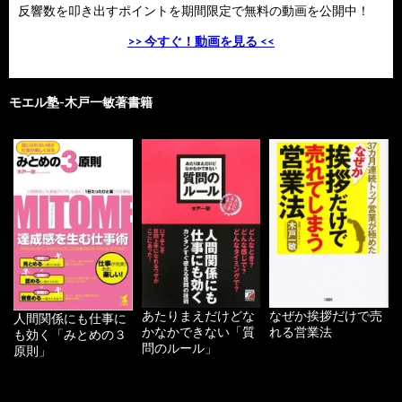
反響数を叩き出すポイントを期間限定で無料の動画を公開中！
>> 今すぐ！動画を見る <<
モエル塾-木戸一敏著書籍
あたりまえだけどな
なぜか挨拶だけで売
人間関係にも仕事に
かなかできない「質
れる営業法
も効く「みとめの３
問のルール」
原則」