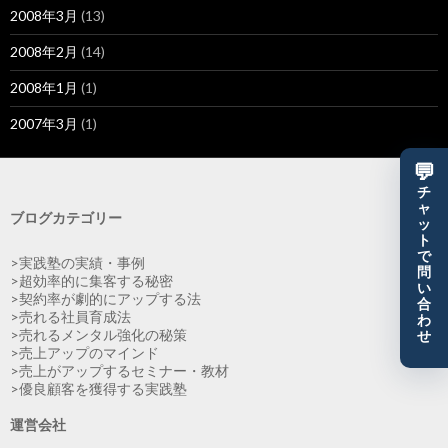
2008年3月
(13)
2008年2月
(14)
2008年1月
(1)
2007年3月
(1)
💬
チ
ャ
ブログカテゴリー
ッ
ト
で
>実践塾の実績・事例
問
>超効率的に集客する秘密
い
>契約率が劇的にアップする法
合
>売れる社員育成法
わ
>売れるメンタル強化の秘策
せ
>売上アップのマインド
>売上がアップするセミナー・教材
>優良顧客を獲得する実践塾
運営会社