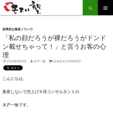
Search
SKIP
TO
CONTENT
効率的な集客ノウハウ
「私の顔だろうが裸だろうがドンド
ン載せちゃって！」と言うお客の心
理
2010年8月9日
木戸一敏
LEAVE A COMMENT
こんにちは、
集客しないで売上げ９倍コンサルタントの
木戸一敏です。