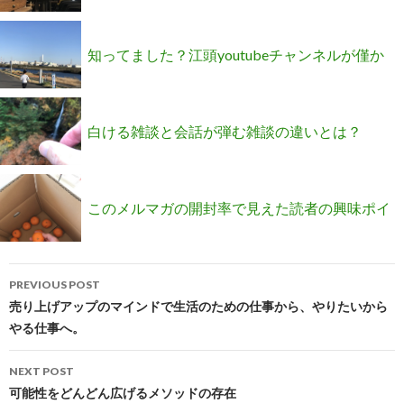
知ってました？江頭youtubeチャンネルが僅か
９日で１００万人を超えたって(＠０＠;)
白ける雑談と会話が弾む雑談の違いとは？
このメルマガの開封率で見えた読者の興味ポイ
Post
ント
PREVIOUS POST
navigation
売り上げアップのマインドで生活のための仕事から、やりたいから
やる仕事へ。
NEXT POST
可能性をどんどん広げるメソッドの存在