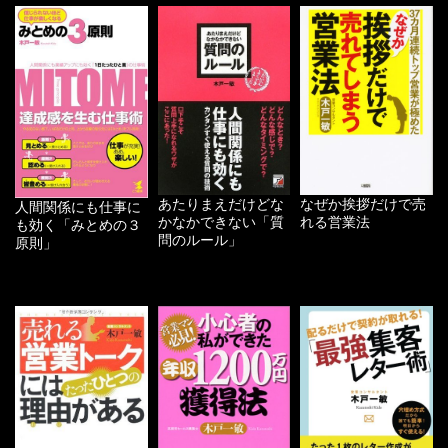
あたりまえだけどな
なぜか挨拶だけで売
人間関係にも仕事に
かなかできない「質
れる営業法
も効く「みとめの３
問のルール」
原則」