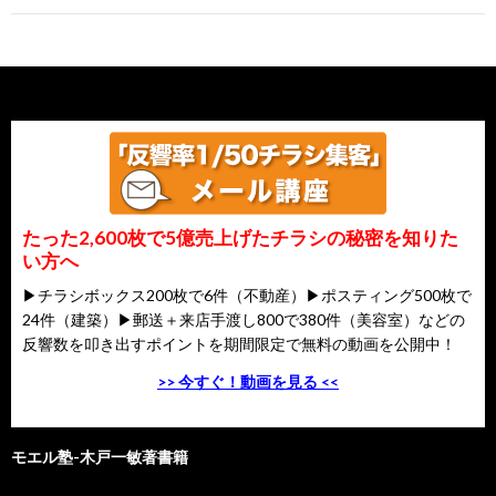
たった2,600枚で5億売上げたチラシの秘密を知りた
い方へ
▶チラシボックス200枚で6件（不動産）▶ポスティング500枚で
24件（建築）▶郵送＋来店手渡し800で380件（美容室）などの
反響数を叩き出すポイントを期間限定で無料の動画を公開中！
>> 今すぐ！動画を見る <<
モエル塾-木戸一敏著書籍