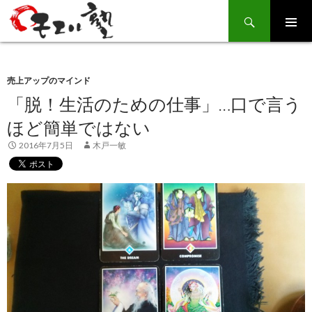
Search
SKIP
TO
CONTENT
売上アップのマインド
「脱！生活のための仕事」…口で言う
ほど簡単ではない
2016年7月5日
木戸一敏