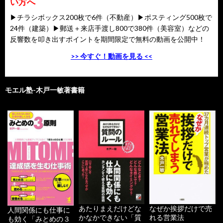
い方へ
▶チラシボックス200枚で6件（不動産）▶ポスティング500枚で
24件（建築）▶郵送＋来店手渡し800で380件（美容室）などの
反響数を叩き出すポイントを期間限定で無料の動画を公開中！
>> 今すぐ！動画を見る <<
モエル塾-木戸一敏著書籍
あたりまえだけどな
なぜか挨拶だけで売
人間関係にも仕事に
かなかできない「質
れる営業法
も効く「みとめの３