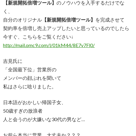
【新規開拓倍増ツール】
のノウハウを入手するだけでな
く、
自分のオリジナル
【新規開拓倍増ツール】
を完成させて
契約率を倍増し売上アップしたいと思っているのでしたら
今すぐ、こちらをご覧ください↓
http://mail.omc9.com/l/01kM44/8E7v7Fl0/
吉見氏に
「全国最下位」営業所の
メンバーの顔ぶれを聞いて
私はさらに唸りました。
日本語がおかしい帰国子女、
50歳すぎの放浪者
人と会うのが大嫌いな30代の男など…
お前ら本当に営業、大丈夫か？？？