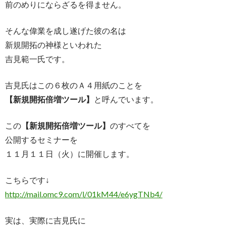
前のめりにならざるを得ません。
そんな偉業を成し遂げた彼の名は
新規開拓の神様といわれた
吉見範一氏です。
吉見氏はこの６枚のＡ４用紙のことを
【新規開拓倍増ツール】
と呼んでいます。
この
【新規開拓倍増ツール】
のすべてを
公開するセミナーを
１１月１１日（火）に開催します。
こちらです↓
http://mail.omc9.com/l/01kM44/e6ygTNb4/
実は、実際に吉見氏に