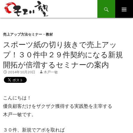
Search
SKIP
TO
CONTENT
売上アップ方法セミナー・教材
スポーツ紙の切り抜きで売上アッ
プ！３０件中２９件契約になる新規
開拓が倍増するセミナーの案内
2014年10月20日
木戸一敏
こんにちは！
優良顧客だけをザクザク獲得する実践塾を主宰する
木戸一敏です。
３０件、新規でアポを取れば