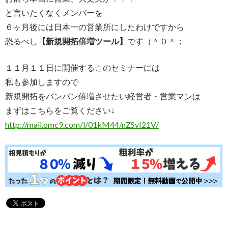
と言いたくなくメンバーを
６ヶ月後には日本一の営業所にしたわけですから
恐るべし
【新規開拓倍増ツール】
です（＾０＾；
１１月１１日に開催するこのセミナーには
私も参加しますので
新規開拓をバンバン倍増させたい経営者・営業マンは
まずはこちらをご覧ください↓
http://mail.omc9.com/l/01kM44/nZSvI21V/