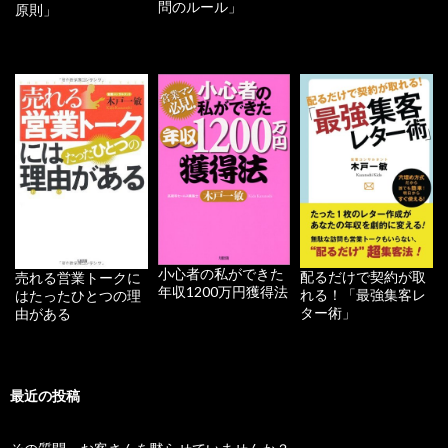
問のルール」
原則」
小心者の私ができた
配るだけで契約が取
売れる営業トークに
年収1200万円獲得法
れる！「最強集客レ
はたったひとつの理
ター術」
由がある
最近の投稿