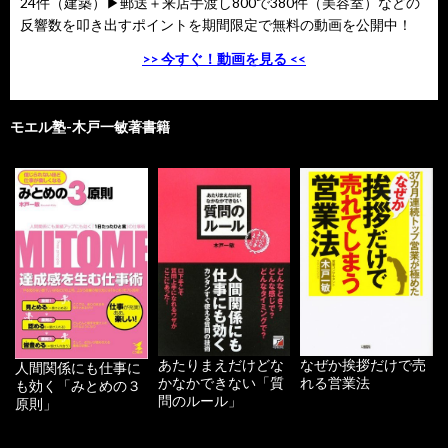
24件（建築）▶郵送＋来店手渡し800で380件（美容室）などの
反響数を叩き出すポイントを期間限定で無料の動画を公開中！
>> 今すぐ！動画を見る <<
モエル塾-木戸一敏著書籍
あたりまえだけどな
なぜか挨拶だけで売
人間関係にも仕事に
かなかできない「質
れる営業法
も効く「みとめの３
問のルール」
原則」