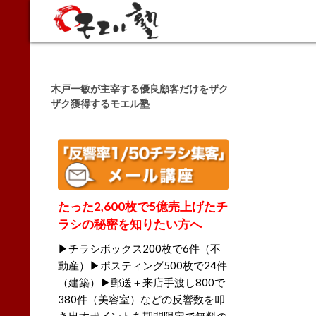
Search
木戸一敏が主宰する優良顧客だけをザク
ザク獲得するモエル塾
たった2,600枚で5億売上げたチ
ラシの秘密を知りたい方へ
▶チラシボックス200枚で6件（不
動産）▶ポスティング500枚で24件
（建築）▶郵送＋来店手渡し800で
380件（美容室）などの反響数を叩
き出すポイントを期間限定で無料の