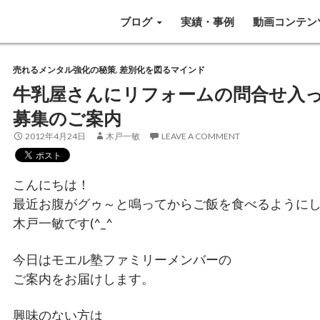
SKIP TO CONTENT
ブログ
実績・事例
動画コンテン
売れるメンタル強化の秘策
,
差別化を図るマインド
牛乳屋さんにリフォームの問合せ入
募集のご案内
2012年4月24日
木戸一敏
LEAVE A COMMENT
こんにちは！
最近お腹がグゥ～と鳴ってからご飯を食べるように
木戸一敏です(^_^
今日はモエル塾ファミリーメンバーの
ご案内をお届けします。
興味のない方は