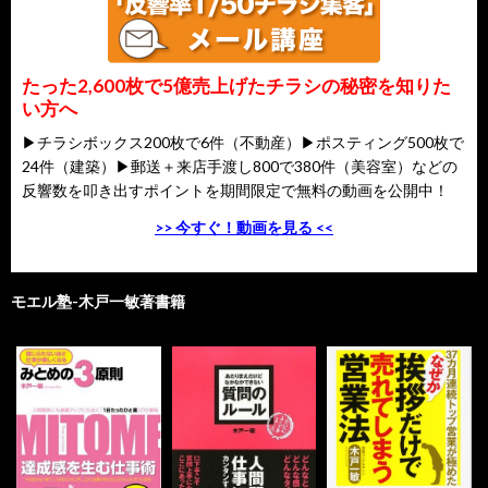
たった2,600枚で5億売上げたチラシの秘密を知りた
い方へ
▶チラシボックス200枚で6件（不動産）▶ポスティング500枚で
24件（建築）▶郵送＋来店手渡し800で380件（美容室）などの
反響数を叩き出すポイントを期間限定で無料の動画を公開中！
>> 今すぐ！動画を見る <<
モエル塾-木戸一敏著書籍