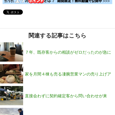
関連する記事はこちら
７年、既存客からの相談がゼロだったのが急に
5〜7人相談が来るようになったMさんの実践報
家を月間４棟も売る凄腕営業マンの売り上げア
告
ップのマインドとは？
直接会わずに契約確定客から問い合わせが来
る！文章力マスター法を知りたい方へ