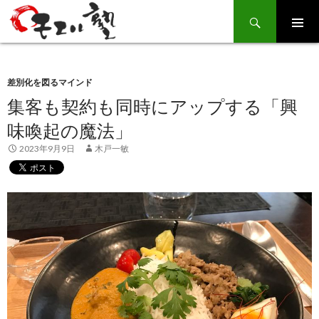
Search
SKIP
TO
CONTENT
差別化を図るマインド
集客も契約も同時にアップする「興
味喚起の魔法」
2023年9月9日
木戸一敏