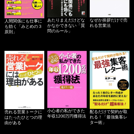
あたりまえだけどな
なぜか挨拶だけで売
人間関係にも仕事に
かなかできない「質
れる営業法
も効く「みとめの３
問のルール」
原則」
小心者の私ができた
配るだけで契約が取
売れる営業トークに
年収1200万円獲得法
れる！「最強集客レ
はたったひとつの理
ター術」
由がある