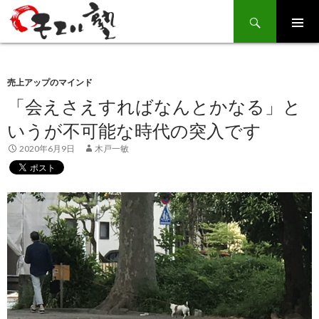
Search
SKIP
TO
CONTENT
売上アップのマインド
「会えさえすればなんとかなる」と
いうが不可能な時代の突入です
2020年6月9日
木戸一敏