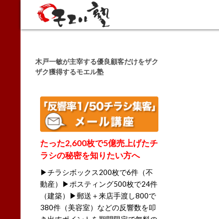
Search
木戸一敏が主宰する優良顧客だけをザク
ザク獲得するモエル塾
たった2,600枚で5億売上げたチ
ラシの秘密を知りたい方へ
▶チラシボックス200枚で6件（不
動産）▶ポスティング500枚で24件
（建築）▶郵送＋来店手渡し800で
380件（美容室）などの反響数を叩
き出すポイントを期間限定で無料の