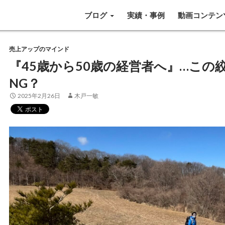
SKIP TO CONTENT
ブログ
実績・事例
動画コンテン
売上アップのマインド
『45歳から50歳の経営者へ』…この
NG？
2025年2月26日
木戸一敏