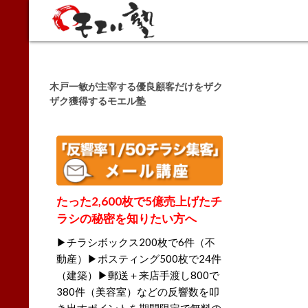
Search
木戸一敏が主宰する優良顧客だけをザク
ザク獲得するモエル塾
たった2,600枚で5億売上げたチ
ラシの秘密を知りたい方へ
▶チラシボックス200枚で6件（不
動産）▶ポスティング500枚で24件
（建築）▶郵送＋来店手渡し800で
380件（美容室）などの反響数を叩
き出すポイントを期間限定で無料の