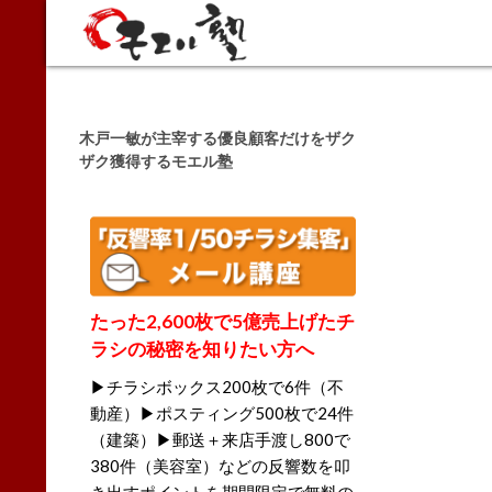
Search
木戸一敏が主宰する優良顧客だけをザク
ザク獲得するモエル塾
たった2,600枚で5億売上げたチ
ラシの秘密を知りたい方へ
▶チラシボックス200枚で6件（不
動産）▶ポスティング500枚で24件
（建築）▶郵送＋来店手渡し800で
380件（美容室）などの反響数を叩
き出すポイントを期間限定で無料の