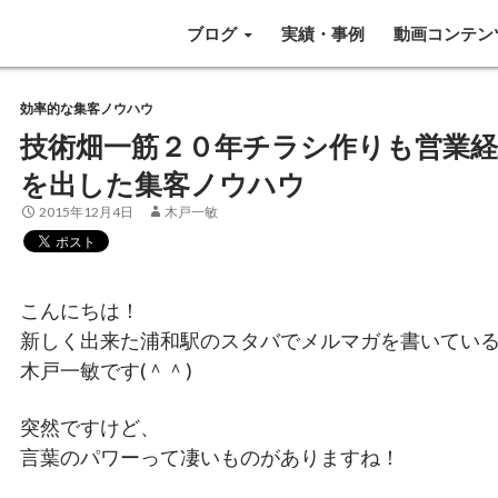
SKIP TO CONTENT
ブログ
実績・事例
動画コンテン
効率的な集客ノウハウ
技術畑一筋２０年チラシ作りも営業
を出した集客ノウハウ
2015年12月4日
木戸一敏
こんにちは！
新しく出来た浦和駅のスタバでメルマガを書いてい
木戸一敏です(＾＾)
突然ですけど、
言葉のパワーって凄いものがありますね！