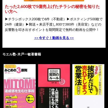
たった2,600枚で5億売上げたチラシの秘密を知りた
い方へ
▶チラシボックス200枚で6件（不動産）▶ポスティング500枚で
24件（建築）▶郵送＋来店手渡し800で380件（美容室）などの
反響数を叩き出すポイントを期間限定で無料の動画を公開中！
>> 今すぐ！動画を見る <<
モエル塾-木戸一敏著書籍