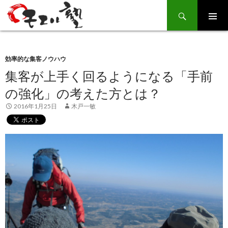
Search
SKIP
TO
CONTENT
効率的な集客ノウハウ
集客が上手く回るようになる「手前
の強化」の考えた方とは？
2016年1月25日
木戸一敏