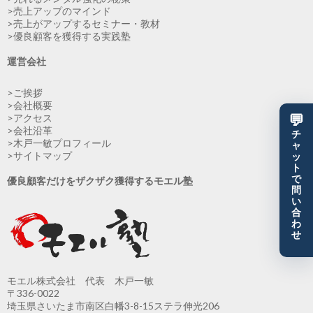
>売上アップのマインド
>売上がアップするセミナー・教材
>優良顧客を獲得する実践塾
運営会社
>ご挨拶
>会社概要
>アクセス
💬
>会社沿革
チ
>木戸一敏プロフィール
ャ
>サイトマップ
ッ
ト
で
優良顧客だけをザクザク獲得するモエル塾
問
い
合
わ
せ
モエル株式会社 代表 木戸一敏
〒336-0022
埼玉県さいたま市南区白幡3-8-15ステラ伸光206