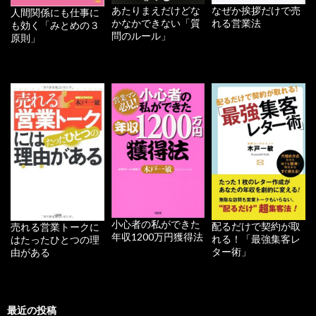
あたりまえだけどな
なぜか挨拶だけで売
人間関係にも仕事に
かなかできない「質
れる営業法
も効く「みとめの３
問のルール」
原則」
小心者の私ができた
配るだけで契約が取
売れる営業トークに
年収1200万円獲得法
れる！「最強集客レ
はたったひとつの理
ター術」
由がある
最近の投稿