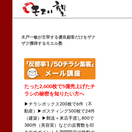
Search
木戸一敏が主宰する優良顧客だけをザク
ザク獲得するモエル塾
たった2,600枚で5億売上げたチ
ラシの秘密を知りたい方へ
▶チラシボックス200枚で6件（不
動産）▶ポスティング500枚で24件
（建築）▶郵送＋来店手渡し800で
380件（美容室）などの反響数を叩
き出すポイントを期間限定で無料の